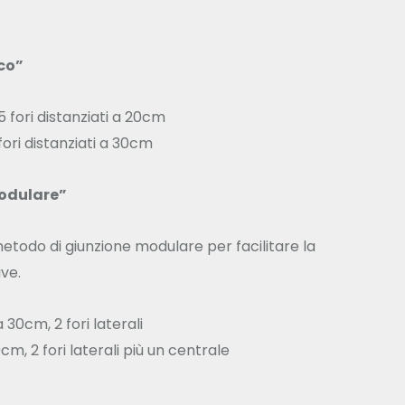
co”
5 fori distanziati a 20cm
fori distanziati a 30cm
odulare”
metodo di giunzione modulare per facilitare la
ve.
 30cm, 2 fori laterali
m, 2 fori laterali più un centrale