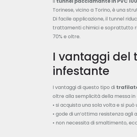
Il
tunnel pacciamante in PVC 100
Torinese, vicino a Torino, è una str
Di facile applicazione, il tunnel ridu
trattamenti chimici e soprattutto r
70% e oltre.
I vantaggi del 
infestante
I vantaggi di questo tipo di
trafilat
oltre alla semplicità della messa in 
• si acquista una sola volta e si può 
• gode di un’ottima resistenza agli a
• non necessita di smaltimento, ecc